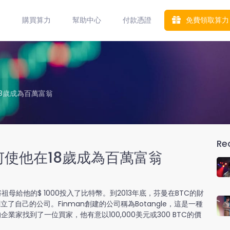
引
購買算力
幫助中心
付款憑證
免費領取算力
在18歲成為百萬富翁
Re
幣如何使他在18歲成為百萬富翁
n）將祖母給他的$ 1000投入了比特幣。到2013年底，芬曼在BTC的財
自己的公司。Finman創建的公司稱為Botangle，這是一種
業家找到了一位買家，他有意以100,000美元或300 BTC的價