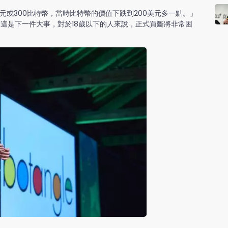
00美元或300比特幣，當時比特幣的價值下跌到200美元多一點。」
這是下一件大事，對於18歲以下的人來說，正式買斷將非常困