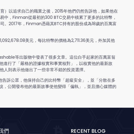
育）以追求自己的職業之後，2015年他們仍然告訴他，如果他在
中，Finman從最初的300 BTC交易中積累了更多的比特幣，
2017年，Finman憑藉其BTC持有的股份成為18歲的百萬富
2,678.08美元，每比特幣的價格為2,711.36美元，外加其他
ashable等出版物中發表了很多文章。這位白手起家的百萬富翁
對他進行了「嚴格的證據核實和事實核對」，以核實他的最新故
而其他人則表示他做出了一些非常不錯的投資選擇。
後，他告訴公眾，他保持自己的比特幣「超級安全」，並「分散在多
介紹說，公開發布他的最新故事使他變得「偏執」，並且擔心媒體的
我們
RECENT BLOG