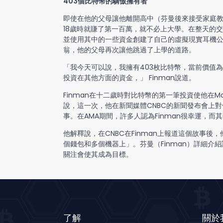
403個比特幣的驕傲擁有者
即使在他的父母讓他離開高中（芬曼後來接受家庭教
18歲時就賺了第一百萬，就不必上大學。在整天的交易
並使用其中的一些資金創建了自己的虛擬現實耳機公司。
翁，他的父母再次讓他跳過了上學的道路。
「我今天可以說，我擁有403枚比特幣，當前價值為1,09
投資在其他方面的資金，」 Finman說道。
Finman在十二歲時對比特幣的第一筆投資使他在M
說，這一次，他在新聞媒體CNBC的新聞發布會上
事。在AMA期間，許多人認為Finman很幸運，
他解釋說，在CNBC在Finman上報道這個故事
個錢包和多個機器上」。芬曼（Finman）詳細
關注會使其成為目標。
了解
關於